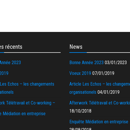
les récents
News
Année 2023
Bonne Année 2023
03/01/2023
2019
Voeux 2019
07/01/2019
e Les Echos – les changements
Article Les Echos – les changem
ationels
organisationels
04/01/2019
rk Télétravail et Co-working –
Afterwork Télétravail et Co-work
18/10/2018
 Médiation en entreprise
Enquête Médiation en entreprise
28/08/2018