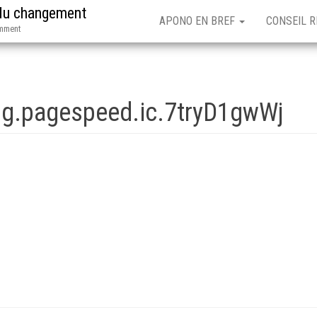
 du changement
APONO EN BREF
CONSEIL 
emment
png.pagespeed.ic.7tryD1gwWj