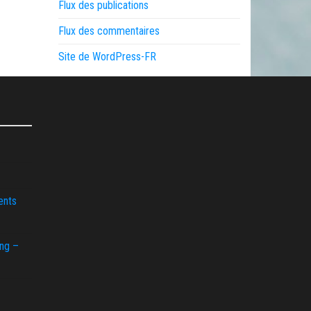
Flux des publications
Flux des commentaires
Site de WordPress-FR
ents
ing –